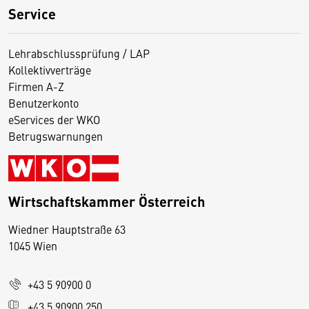
Service
Lehrabschlussprüfung / LAP
Kollektivverträge
Firmen A-Z
Benutzerkonto
eServices der WKO
Betrugswarnungen
Wirtschaftskammer Österreich
Wiedner Hauptstraße 63
D
1045 Wien
i
e
+43 5 90900 0
s
e
+43 5 90900 250