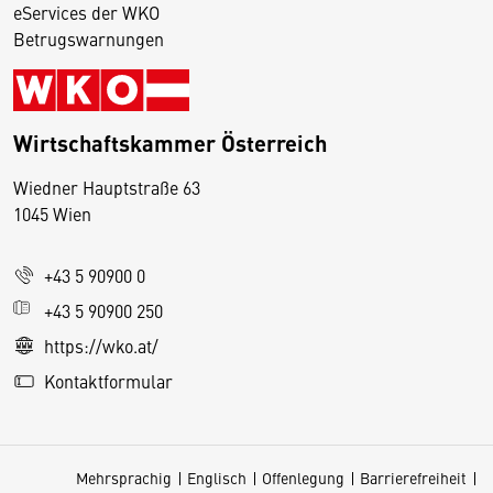
eServices der WKO
Betrugswarnungen
Wirtschaftskammer Österreich
Wiedner Hauptstraße 63
D
1045 Wien
i
e
+43 5 90900 0
s
e
+43 5 90900 250
S
https://wko.at/
e
Kontaktformular
it
e
v
Mehrsprachig
Englisch
Offenlegung
Barrierefreiheit
e