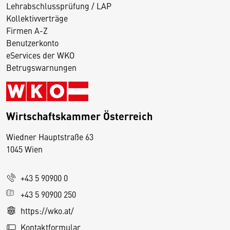
Lehrabschlussprüfung / LAP
Kollektivverträge
Firmen A-Z
Benutzerkonto
eServices der WKO
Betrugswarnungen
Wirtschaftskammer Österreich
Wiedner Hauptstraße 63
D
1045 Wien
i
e
+43 5 90900 0
s
e
+43 5 90900 250
S
https://wko.at/
e
Kontaktformular