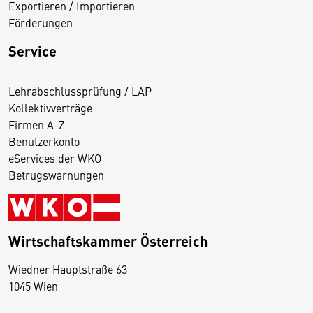
Exportieren / Importieren
Förderungen
Service
Lehrabschlussprüfung / LAP
Kollektivverträge
Firmen A-Z
Benutzerkonto
eServices der WKO
Betrugswarnungen
Wirtschaftskammer Österreich
Wiedner Hauptstraße 63
D
1045 Wien
i
e