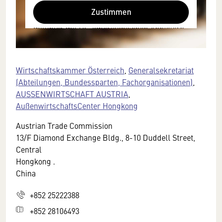
Browser personenbezogene technische
Zustimmen
Daten zu Geräten und Nutzerverhalten
mitunter mit US-amerikanischen Anbietern
austauscht.
Diese Daten unterliegen keinem dem EU-
Datenschutzrecht angemessenen
Wirtschaftskammer Österreich
,
Generalsekretariat
Schutzniveau und insbesondere kann die
(Abteilungen, Bundessparten, Fachorganisationen)
,
US-amerikanische Regierung Zugang zu
AUSSENWIRTSCHAFT AUSTRIA
,
diesen Daten erlangen.
AußenwirtschaftsCenter Hongkong
Details finden Sie in unserer
Austrian Trade Commission
Datenschutzerklärung. Sie können diese
13/F Diamond Exchange Bldg., 8-10 Duddell Street,
Einstellungen jederzeit in den Cookie-
Central
Einstellungen im Footer unserer Webseite
Hongkong .
widerrufen.
China
+852 25222388
+852 28106493