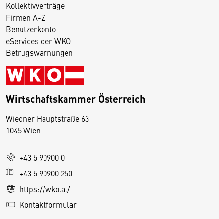
Kollektivverträge
Firmen A-Z
Benutzerkonto
eServices der WKO
Betrugswarnungen
Wirtschaftskammer Österreich
Wiedner Hauptstraße 63
D
1045 Wien
i
e
+43 5 90900 0
s
e
+43 5 90900 250
S
https://wko.at/
e
Kontaktformular
it