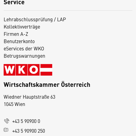
Service
Lehrabschlussprüfung / LAP
Kollektivverträge
Firmen A-Z
Benutzerkonto
eServices der WKO
Betrugswarnungen
Wirtschaftskammer Österreich
Wiedner Hauptstraße 63
D
1045 Wien
i
e
+43 5 90900 0
s
e
+43 5 90900 250