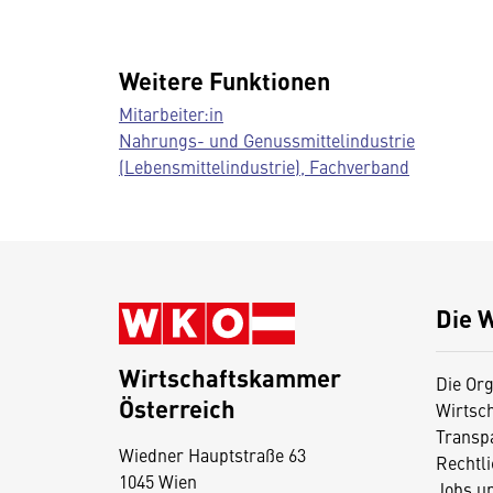
Weitere Funktionen
Mitarbeiter:in
Nahrungs- und Genussmittelindustrie
(Lebensmittelindustrie), Fachverband
Die 
Wirtschaftskammer
Die Org
Österreich
Wirtsc
D
Transp
Wiedner Hauptstraße 63
i
Rechtl
1045 Wien
Jobs u
e