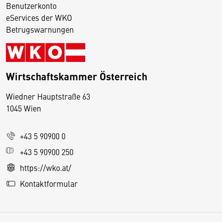
Benutzerkonto
eServices der WKO
Betrugswarnungen
Wirtschaftskammer Österreich
Wiedner Hauptstraße 63
D
1045 Wien
i
e
+43 5 90900 0
s
e
+43 5 90900 250
S
https://wko.at/
e
Kontaktformular
it
e
v