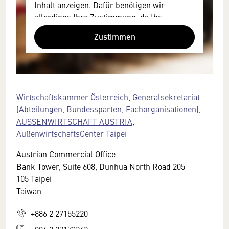
Inhalt anzeigen. Dafür benötigen wir
allerdings Ihre Zustimmung, da Ihr
Browser personenbezogene technische
Zustimmen
Daten zu Geräten und Nutzerverhalten
mitunter mit US-amerikanischen Anbietern
austauscht.
Diese Daten unterliegen keinem dem EU-
Datenschutzrecht angemessenen
Wirtschaftskammer Österreich
,
Generalsekretariat
Schutzniveau und insbesondere kann die
(Abteilungen, Bundessparten, Fachorganisationen)
,
US-amerikanische Regierung Zugang zu
AUSSENWIRTSCHAFT AUSTRIA
,
diesen Daten erlangen.
AußenwirtschaftsCenter Taipei
Details finden Sie in unserer
Austrian Commercial Office
Datenschutzerklärung. Sie können diese
Bank Tower, Suite 608, Dunhua North Road 205
Einstellungen jederzeit in den Cookie-
105 Taipei
Einstellungen im Footer unserer Webseite
Taiwan
widerrufen.
+886 2 27155220