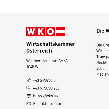
Die 
Wirtschaftskammer
Die Org
Österreich
Wirtsc
D
Transp
Wiedner Hauptstraße 63
i
Rechtl
1045 Wien
Jobs u
e
Medien
s
+43 5 90900 0
e
+43 5 90900 250
S
e
https://wko.at/
it
Kontaktformular
e