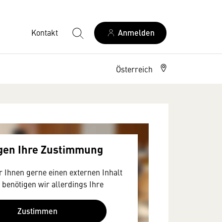
Kontakt
Anmelden
Österreich
igen Ihre Zustimmung
 Ihnen gerne einen externen Inhalt
 benötigen wir allerdings Ihre
a Ihr Browser personenbezogene
en zu Geräten und Nutzerverhalten
Zustimmen
S-amerikanischen Anbietern