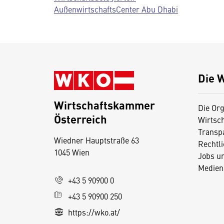
AußenwirtschaftsCenter Abu Dhabi
Die 
Wirtschaftskammer
Die Org
Österreich
Wirtsc
D
Transp
Wiedner Hauptstraße 63
i
Rechtl
1045 Wien
Jobs u
e
Medien
s
+43 5 90900 0
e
+43 5 90900 250
S
e
https://wko.at/