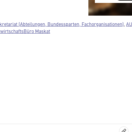
austauscht.
Diese Daten un
Datenschutzre
kretariat (Abteilungen, Bundessparten, Fachorganisationen)
,
AU
insbesondere k
wirtschaftsBüro Maskat
Regierung Zuga
Details finden 
Sie können dies
Cookie-Einstel
widerrufen.