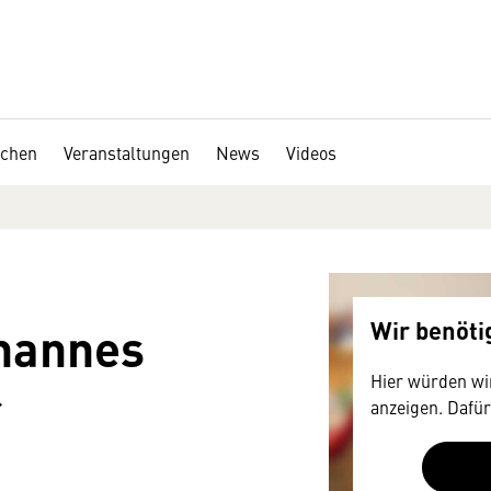
chen
Veranstaltungen
News
Videos
hannes
Wir benöt
Hier würden wir
r
anzeigen. Dafür
Zustimmung, d
technische Dat
mitunter mit U