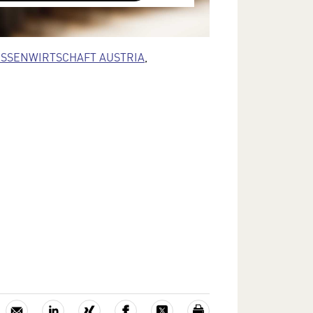
terliegen keinem dem EU-
cht angemessenen Schutzniveau und
SSENWIRTSCHAFT AUSTRIA
,
ann die US-amerikanische
ng zu diesen Daten erlangen.
Sie in unserer Datenschutzerklärung.
e Einstellungen jederzeit in den
lungen im Footer unserer Webseite