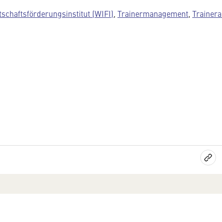
tschaftsförderungsinstitut (WIFI)
,
Trainermanagement
,
Trainer