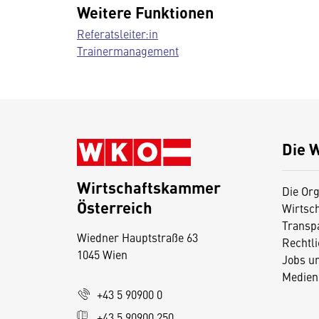
Weitere Funktionen
Referatsleiter:in
Trainermanagement
Die 
Wirtschaftskammer
Die Org
Österreich
Wirtsc
D
Transp
Wiedner Hauptstraße 63
i
Rechtl
1045 Wien
Jobs u
e
Medien
s
+43 5 90900 0
e
+43 5 90900 250