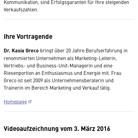
Kommunikation, sind Erfolgsgaranten für Ihre steigenden
Verkaufszahlen.
Ihre Vortragende
Dr. Kasia Greco
bringt über 20 Jahre Berufserfahrung in
renommierten Unternehmen als Marketing-Leiterin,
Vertriebs- und Business-Unit-Managerin und eine
Wir benötigen Ihre Zustimmung
Riesenportion an Enthusiasmus und Energie mit. Frau
Greco ist seit 2009 als Unternehmensberaterin und
Hier würden wir Ihnen gerne einen externen
Trainerin im Bereich Marketing und Verkauf tätig.
Inhalt anzeigen. Dafür benötigen wir allerdings
Ihre Zustimmung, da Ihr Browser
Homepage
personenbezogene technische Daten zu Geräten
und Nutzerverhalten mitunter mit US-
amerikanischen Anbietern austauscht.
Videoaufzeichnung vom 3. März 2016
Diese Daten unterliegen keinem dem EU-