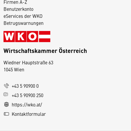
Firmen A-Z
Benutzerkonto
eServices der WKO
Betrugswarnungen
Wirtschaftskammer Österreich
Wiedner Hauptstraße 63
D
1045 Wien
i
e
+43 5 90900 0
s
e
+43 5 90900 250
S
https://wko.at/
e
Kontaktformular
it
e