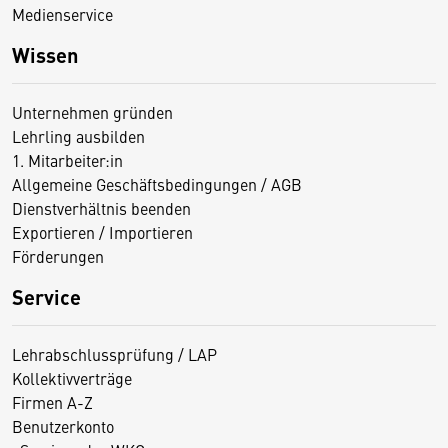
Medienservice
Wissen
Unternehmen gründen
Lehrling ausbilden
1. Mitarbeiter:in
Allgemeine Geschäftsbedingungen / AGB
Dienstverhältnis beenden
Exportieren / Importieren
Förderungen
D
Service
i
e
Lehrabschlussprüfung / LAP
s
Kollektivverträge
e
Firmen A-Z
S
Benutzerkonto