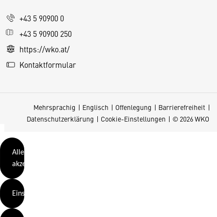
e
+43 5 90900 0
s
e
+43 5 90900 250
S
https://wko.at/
e
Kontaktformular
it
e
v
Mehrsprachig
Englisch
Offenlegung
Barrierefreiheit
e
Datenschutzerklärung
Cookie-Einstellungen
© 2026 WKO
r
w
e
Alle
n
akzeptieren
d
e
Einstellungen
t
C