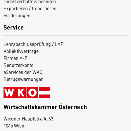
Dienstverhältnis beenden
Exportieren / Importieren
Förderungen
Service
Lehrabschlussprüfung / LAP
Kollektivverträge
Firmen A-Z
Benutzerkonto
eServices der WKO
Betrugswarnungen
Wirtschaftskammer Österreich
Wiedner Hauptstraße 63
D
1045 Wien
i