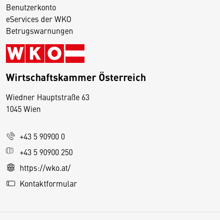
Benutzerkonto
eServices der WKO
Betrugswarnungen
Wirtschaftskammer Österreich
Wiedner Hauptstraße 63
D
1045 Wien
i
e
+43 5 90900 0
s
e
+43 5 90900 250
S
https://wko.at/
e
Kontaktformular
it
e
v