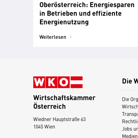
Oberösterreich: Energiesparen
in Betrieben und effiziente
Energienutzung
Weiterlesen
Die 
Wirtschaftskammer
Die Org
Österreich
Wirtsc
D
Transp
Wiedner Hauptstraße 63
i
Rechtl
1045 Wien
Jobs u
e
Medien
s