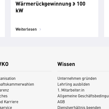
Wärmerückgewinnung ≥ 100
kW
Weiterlesen
WKO
Wissen
anisation
Unternehmen gründen
haftskammerwahlen
Lehrling ausbilden
arenz
1. Mitarbeiter:in
iches
Allgemeine Geschäftsbedingu
nd Karriere
AGB
service
Dienstverhältnis beenden