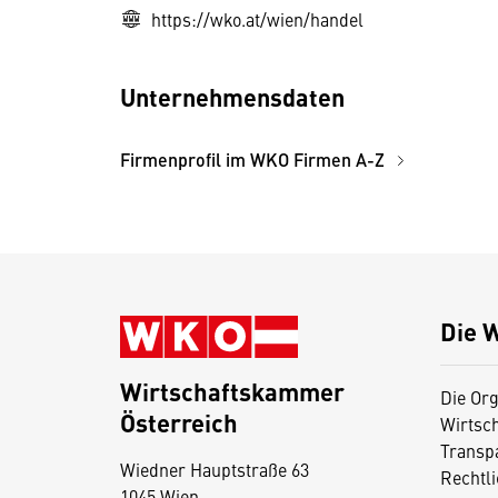
https://wko.at/wien/handel
Unternehmensdaten
Firmenprofil im WKO Firmen A-Z
Die 
Wirtschaftskammer
Die Org
Österreich
Wirtsc
D
Transp
Wiedner Hauptstraße 63
i
Rechtl
1045 Wien