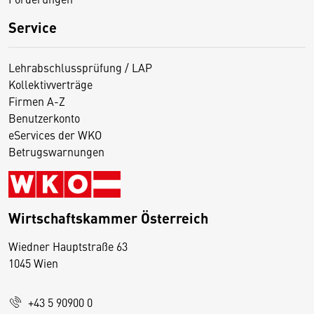
Service
Lehrabschlussprüfung / LAP
Kollektivverträge
Firmen A-Z
Benutzerkonto
eServices der WKO
Betrugswarnungen
Wirtschaftskammer Österreich
Wiedner Hauptstraße 63
D
1045 Wien
i
e
+43 5 90900 0
s