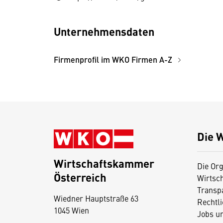
Unternehmensdaten
Firmenprofil im WKO Firmen A-Z
Die 
Wirtschaftskammer
Die Org
Österreich
Wirtsc
D
Transp
Wiedner Hauptstraße 63
i
Rechtl
1045 Wien
Jobs u
e