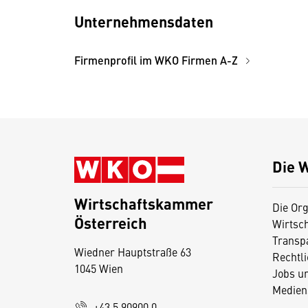
Unternehmensdaten
Firmenprofil im WKO Firmen A-Z
Die 
Wirtschaftskammer
Die Org
Österreich
Wirtsc
D
Transp
Wiedner Hauptstraße 63
i
Rechtl
1045 Wien
Jobs u
e
Medien
s
+43 5 90900 0