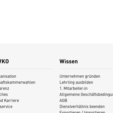
WKO
Wissen
anisation
Unternehmen gründen
haftskammerwahlen
Lehrling ausbilden
arenz
1. Mitarbeiter:in
iches
Allgemeine Geschäftsbedingu
nd Karriere
AGB
service
Dienstverhältnis beenden
Exportieren / Importieren