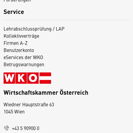
Service
Lehrabschlussprüfung / LAP
Kollektivverträge
Firmen A-Z
Benutzerkonto
eServices der WKO
Betrugswarnungen
Wirtschaftskammer Österreich
Wiedner Hauptstraße 63
D
1045 Wien
i
e
+43 5 90900 0
s