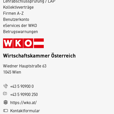
Lehrabschlussprüfung / LAP
Kollektivverträge
Firmen A-Z
Benutzerkonto
eServices der WKO
Betrugswarnungen
Wirtschaftskammer Österreich
Wiedner Hauptstraße 63
D
1045 Wien
i
e
+43 5 90900 0
s
e
+43 5 90900 250
S
https://wko.at/
e
Kontaktformular