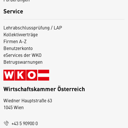
Service
Lehrabschlussprüfung / LAP
Kollektivverträge
Firmen A-Z
Benutzerkonto
eServices der WKO
Betrugswarnungen
Wirtschaftskammer Österreich
Wiedner Hauptstraße 63
D
1045 Wien
i
e
+43 5 90900 0
s