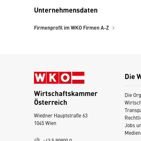
Unternehmensdaten
Firmenprofil im WKO Firmen A-Z
Die 
Wirtschaftskammer
Die Org
Österreich
Wirtsc
D
Transp
Wiedner Hauptstraße 63
i
Rechtl
1045 Wien
Jobs u
e
Medien
s
+43 5 90900 0