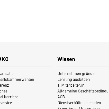
WKO
Wissen
anisation
Unternehmen gründen
haftskammerwahlen
Lehrling ausbilden
arenz
1. Mitarbeiter:in
iches
Allgemeine Geschäftsbedingu
nd Karriere
AGB
service
Dienstverhältnis beenden
Exportieren / Importieren