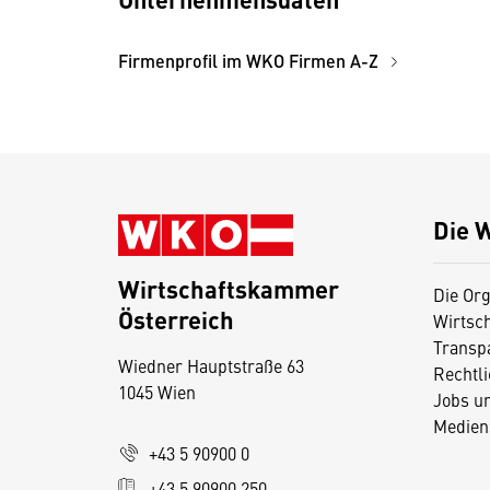
Firmenprofil im WKO Firmen A-Z
Die 
Wirtschaftskammer
Die Org
Österreich
Wirtsc
D
Transp
Wiedner Hauptstraße 63
i
Rechtl
1045 Wien
Jobs u
e
Medien
s
+43 5 90900 0
e
+43 5 90900 250