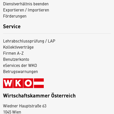
Dienstverhältnis beenden
Exportieren / Importieren
Förderungen
Service
Lehrabschlussprüfung / LAP
Kollektivverträge
Firmen A-Z
Benutzerkonto
eServices der WKO
Betrugswarnungen
Wirtschaftskammer Österreich
Wiedner Hauptstraße 63
D
1045 Wien
i