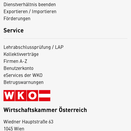
Dienstverhältnis beenden
Exportieren / Importieren
Förderungen
Service
Lehrabschlussprüfung / LAP
Kollektivverträge
Firmen A-Z
Benutzerkonto
eServices der WKO
Betrugswarnungen
Wirtschaftskammer Österreich
Wiedner Hauptstraße 63
D
1045 Wien
i