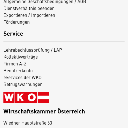
Allgemeine Geschäftsbedingungen / AGB
Dienstverhältnis beenden
Exportieren / Importieren
Förderungen
Service
Lehrabschlussprüfung / LAP
Kollektivverträge
Firmen A-Z
Benutzerkonto
eServices der WKO
Betrugswarnungen
Wirtschaftskammer Österreich
Wiedner Hauptstraße 63
D