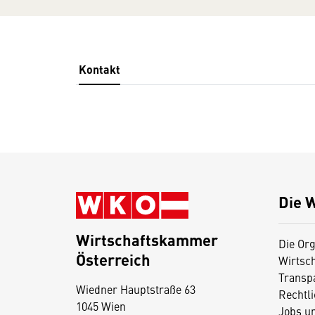
Kontakt
Die 
Wirtschaftskammer
Die Org
Österreich
Wirtsc
D
Transp
Wiedner Hauptstraße 63
i
Rechtl
1045 Wien
Jobs u
e