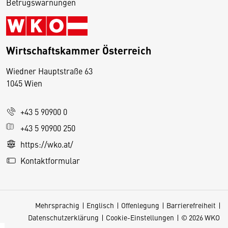
Betrugswarnungen
Wirtschaftskammer Österreich
Wiedner Hauptstraße 63
D
1045 Wien
i
e
+43 5 90900 0
s
e
+43 5 90900 250
S
https://wko.at/
e
Kontaktformular
it
e
v
Mehrsprachig
Englisch
Offenlegung
Barrierefreiheit
e
Datenschutzerklärung
Cookie-Einstellungen
© 2026 WKO
r