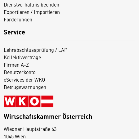
Dienstverhältnis beenden
Exportieren / Importieren
Förderungen
Service
Lehrabschlussprüfung / LAP
Kollektivverträge
Firmen A-Z
Benutzerkonto
eServices der WKO
Betrugswarnungen
Wirtschaftskammer Österreich
Wiedner Hauptstraße 63
D
1045 Wien
i