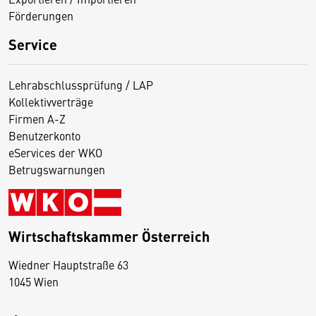
Förderungen
Service
Lehrabschlussprüfung / LAP
Kollektivverträge
Firmen A-Z
Benutzerkonto
eServices der WKO
Betrugswarnungen
Wirtschaftskammer Österreich
Wiedner Hauptstraße 63
D
1045 Wien
i
e