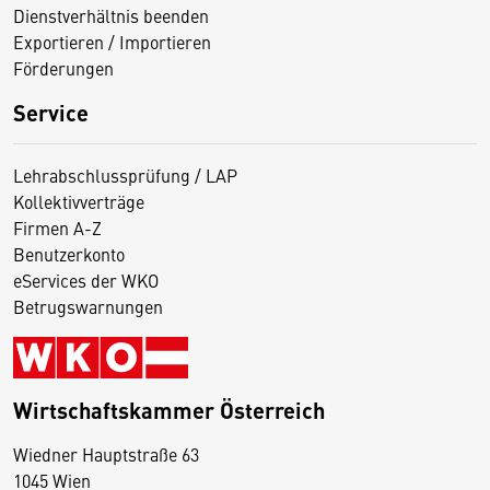
Dienstverhältnis beenden
Exportieren / Importieren
Förderungen
Service
Lehrabschlussprüfung / LAP
Kollektivverträge
Firmen A-Z
Benutzerkonto
eServices der WKO
Betrugswarnungen
Wirtschaftskammer Österreich
Wiedner Hauptstraße 63
D
1045 Wien
i