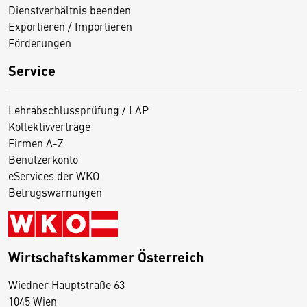
Dienstverhältnis beenden
Exportieren / Importieren
Förderungen
Service
Lehrabschlussprüfung / LAP
Kollektivverträge
Firmen A-Z
Benutzerkonto
eServices der WKO
Betrugswarnungen
Wirtschaftskammer Österreich
Wiedner Hauptstraße 63
D
1045 Wien
i