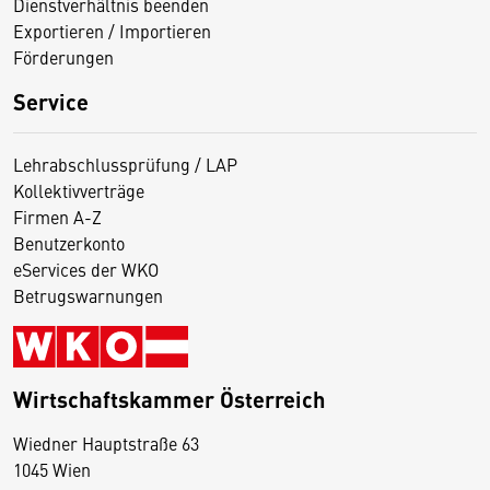
Dienstverhältnis beenden
Exportieren / Importieren
Förderungen
Service
Lehrabschlussprüfung / LAP
Kollektivverträge
Firmen A-Z
Benutzerkonto
eServices der WKO
Betrugswarnungen
Wirtschaftskammer Österreich
Wiedner Hauptstraße 63
D
1045 Wien
i