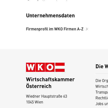
Unternehmensdaten
Firmenprofil im WKO Firmen A-Z
Die 
Wirtschaftskammer
Die Org
Österreich
Wirtsc
D
Transp
Wiedner Hauptstraße 63
i
Rechtl
1045 Wien
Jobs u
e