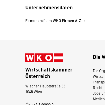
Unternehmensdaten
Firmenprofil im WKO Firmen A-Z
Die 
Wirtschaftskammer
Die Org
Österreich
Wirtsc
D
Transp
Wiedner Hauptstraße 63
i
Rechtl
1045 Wien
Jobs u
e
Medien
s
+43 5 90900 0