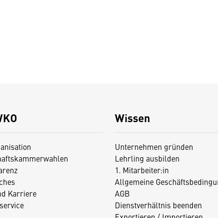
WKO
Wissen
anisation
Unternehmen gründen
haftskammerwahlen
Lehrling ausbilden
arenz
1. Mitarbeiter:in
iches
Allgemeine Geschäftsbedingu
nd Karriere
AGB
service
Dienstverhältnis beenden
Exportieren / Importieren