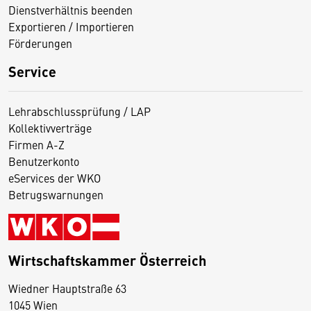
Dienstverhältnis beenden
Exportieren / Importieren
Förderungen
Service
Lehrabschlussprüfung / LAP
Kollektivverträge
Firmen A-Z
Benutzerkonto
eServices der WKO
Betrugswarnungen
Wirtschaftskammer Österreich
Wiedner Hauptstraße 63
D
1045 Wien
i