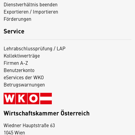
Dienstverhältnis beenden
Exportieren / Importieren
Förderungen
Service
Lehrabschlussprüfung / LAP
Kollektivverträge
Firmen A-Z
Benutzerkonto
eServices der WKO
Betrugswarnungen
Wirtschaftskammer Österreich
Wiedner Hauptstraße 63
D
1045 Wien
i