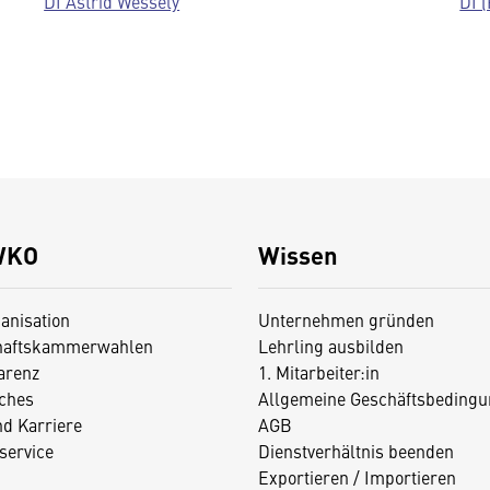
DI Astrid Wessely
DI 
WKO
Wissen
anisation
Unternehmen gründen
haftskammerwahlen
Lehrling ausbilden
arenz
1. Mitarbeiter:in
iches
Allgemeine Geschäftsbedingu
nd Karriere
AGB
service
Dienstverhältnis beenden
Exportieren / Importieren