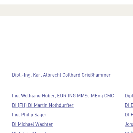
Dipl.-Ing. Karl Albrecht Gotthard Grießhammer
Ing. Wolfgang Huber, EUR ING MMSc MEng CMC
Dip
DI (FH) DI Martin Nothdurfter
DI 
Ing. Philip Sager
DI 
DI Michael Wachter
Joh