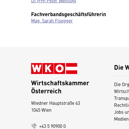
DI (FH) Peter Weintögl
Fachverbandsgeschäftsführerin
Mag. Sarah Fisegger
Die 
Wirtschaftskammer
Die Org
Österreich
Wirtsc
D
Transp
Wiedner Hauptstraße 63
i
Rechtl
1045 Wien
Jobs u
e
Medien
s
+43 5 90900 0
e