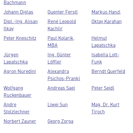
Bachmann
Johann Diglas
Guenter Ferstl
Markus Hanzl
Dipl.-Ing. Alisan
René Leopold
Oktay Karahan
Ilkay
Kachlir
Peter Kneschitz
Paul Kolarik,
Helmut
MBA
Lapatschka
Jürgen
Ing. Günter
Isabella Lott-
Lapatschka
Löffler
Funk
Agron Nuredini
Alexandra
Berndt Querfeld
Psichos-Prankl
Wolfgang
Andreas Sael
Peter Seidl
Ruckenbauer
Andre
Liwei Sun
Mag. Dr. Kurt
Stolzlechner
Tiroch
Norbert Zauner
Georg Zorga