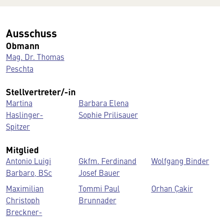
Ausschuss
Obmann
Mag. Dr. Thomas
Peschta
Stellvertreter/-in
Martina
Barbara Elena
Haslinger-
Sophie Prilisauer
Spitzer
Mitglied
Antonio Luigi
Gkfm. Ferdinand
Wolfgang Binder
Barbaro, BSc
Josef Bauer
Maximilian
Tommi Paul
Orhan Çakir
Christoph
Brunnader
Breckner-