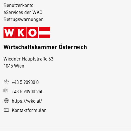
Benutzerkonto
eServices der WKO
Betrugswarnungen
Wirtschaftskammer Österreich
Wiedner Hauptstraße 63
D
1045 Wien
i
e
+43 5 90900 0
s
e
+43 5 90900 250
S
https://wko.at/
e
Kontaktformular
it
e
v