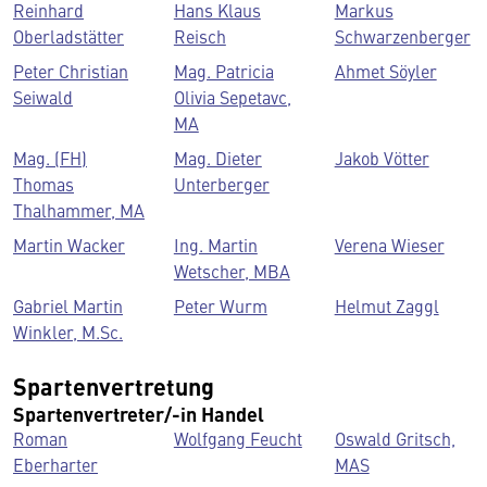
Reinhard
Hans Klaus
Markus
Oberladstätter
Reisch
Schwarzenberger
Peter Christian
Mag. Patricia
Ahmet Söyler
Seiwald
Olivia Sepetavc,
MA
Mag. (FH)
Mag. Dieter
Jakob Vötter
Thomas
Unterberger
Thalhammer, MA
Martin Wacker
Ing. Martin
Verena Wieser
Wetscher, MBA
Gabriel Martin
Peter Wurm
Helmut Zaggl
Winkler, M.Sc.
Spartenvertretung
Spartenvertreter/-in Handel
Roman
Wolfgang Feucht
Oswald Gritsch,
Eberharter
MAS