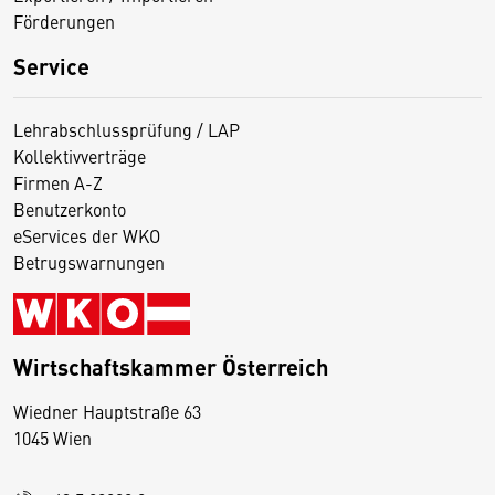
Förderungen
Service
Lehrabschlussprüfung / LAP
Kollektivverträge
Firmen A-Z
Benutzerkonto
eServices der WKO
Betrugswarnungen
Wirtschaftskammer Österreich
Wiedner Hauptstraße 63
D
1045 Wien
i
e