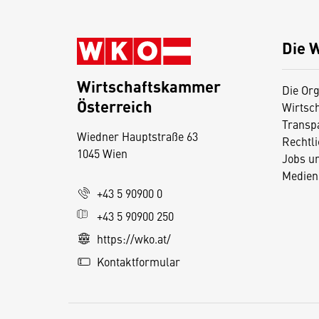
Die 
Wirtschaftskammer
Die Org
Österreich
Wirtsc
D
Transp
Wiedner Hauptstraße 63
i
Rechtl
1045 Wien
Jobs u
e
Medien
s
+43 5 90900 0
e
+43 5 90900 250
S
e
https://wko.at/
it
Kontaktformular
e
v
e