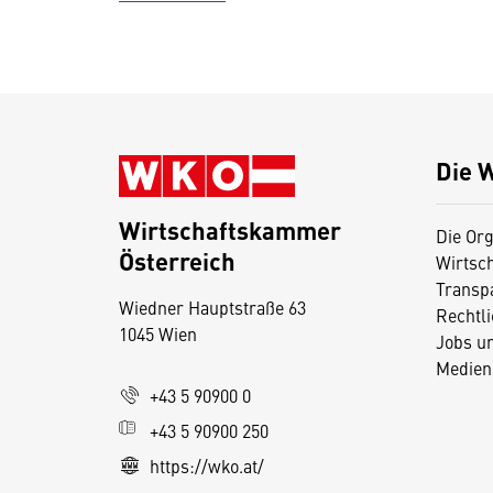
Die 
Wirtschaftskammer
Die Org
Österreich
Wirtsc
D
Transp
Wiedner Hauptstraße 63
i
Rechtl
1045 Wien
Jobs u
e
Medien
s
+43 5 90900 0
e
+43 5 90900 250
S
e
https://wko.at/