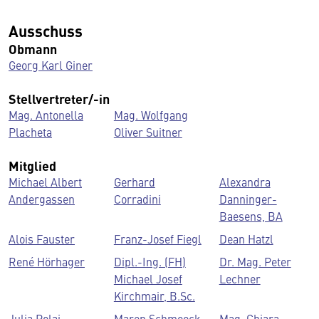
Ausschuss
Obmann
Georg Karl Giner
Stellvertreter/-in
Mag. Antonella
Mag. Wolfgang
Placheta
Oliver Suitner
Mitglied
Michael Albert
Gerhard
Alexandra
Andergassen
Corradini
Danninger-
Baesens, BA
Alois Fauster
Franz-Josef Fiegl
Dean Hatzl
René Hörhager
Dipl.-Ing. (FH)
Dr. Mag. Peter
Michael Josef
Lechner
Kirchmair, B.Sc.
Julia Polai
Maren Schmoock
Mag. Chiara