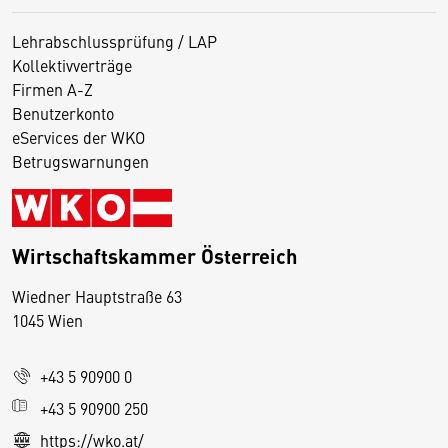
Lehrabschlussprüfung / LAP
Kollektivverträge
Firmen A-Z
Benutzerkonto
eServices der WKO
Betrugswarnungen
Wirtschaftskammer Österreich
Wiedner Hauptstraße 63
D
1045 Wien
i
e
+43 5 90900 0
s
e
+43 5 90900 250
S
https://wko.at/