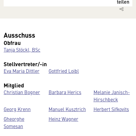
teilen
Ausschuss
Obfrau
Tanja Stöckl, BSc
Stellvertreter/-in
Eva Maria Dittler
Gottfried Loibl
Mitglied
Christian Bogner
Barbara Herics
Melanie Janisch-
Hirschbeck
Georg Krenn
Manuel Kusztrich
Herbert Sifkovits
Gheorghe
Heinz Wagner
Somesan