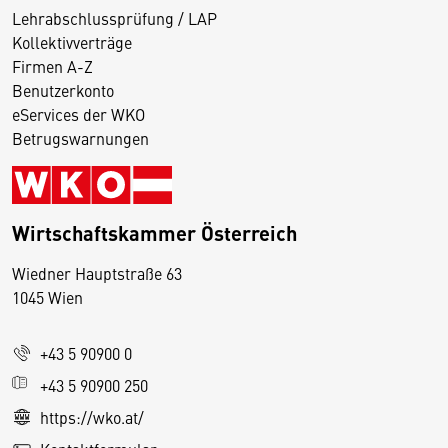
Lehrabschlussprüfung / LAP
Kollektivverträge
Firmen A-Z
Benutzerkonto
eServices der WKO
Betrugswarnungen
Wirtschaftskammer Österreich
Wiedner Hauptstraße 63
D
1045 Wien
i
e
+43 5 90900 0
s
e
+43 5 90900 250
S
https://wko.at/
e