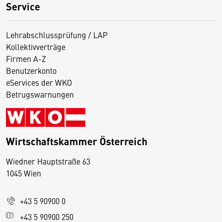
Service
Lehrabschlussprüfung / LAP
Kollektivverträge
Firmen A-Z
Benutzerkonto
eServices der WKO
Betrugswarnungen
Wirtschaftskammer Österreich
Wiedner Hauptstraße 63
D
1045 Wien
i
e
+43 5 90900 0
s
e
+43 5 90900 250